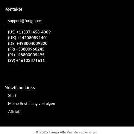
Kontakte
support@fuugu.com
(US) +1 (337) 458-4009
(UK) +442080891401
(DE) +498004009820
(FR) +33800960245
(PL) +48800005495
(SV) +46103371611
Nützliche Links
Start
Meine Bestellung verfolgen
Affiliate
®
2026 Fuugu Alle Rechte vorbehalten.