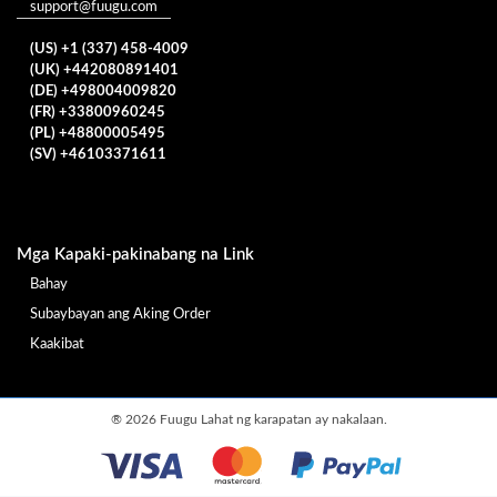
support@fuugu.com
(US) +1 (337) 458-4009
(UK) +442080891401
(DE) +498004009820
(FR) +33800960245
(PL) +48800005495
(SV) +46103371611
Mga Kapaki-pakinabang na Link
Bahay
Subaybayan ang Aking Order
Kaakibat
®
2026 Fuugu Lahat ng karapatan ay nakalaan.