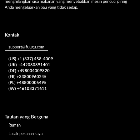
menghilangkan sisa makanan yang menyebabkan mesin pencuci piring
Anda mengeluarkan bau yang tidak sedap.
Kontak
support@fuugu.com
(US) +1 (337) 458-4009
(UK) +442080891401
(DE) +498004009820
(FR) +33800960245
(PL) +48800005495
(SV) +46103371611
Tautan yang Berguna
Rumah
Lacak pesanan saya