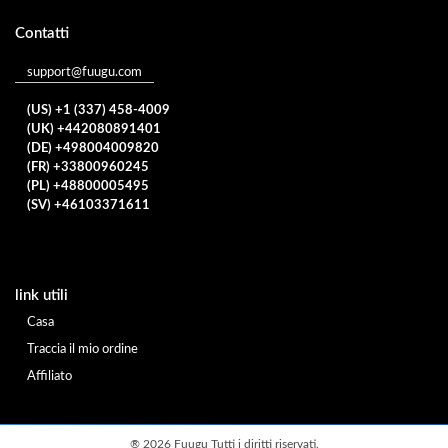
Contatti
support@fuugu.com
(US) +1 (337) 458-4009
(UK) +442080891401
(DE) +498004009820
(FR) +33800960245
(PL) +48800005495
(SV) +46103371611
link utili
Casa
Traccia il mio ordine
Affiliato
®
2026 Fuugu Tutti i diritti riservati.