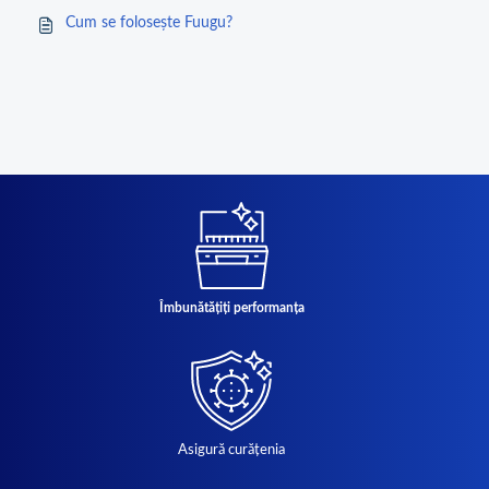
Cum se folosește Fuugu?
Îmbunătățiți performanța
Asigură curățenia