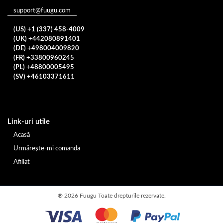
support@fuugu.com
(US) +1 (337) 458-4009
(UK) +442080891401
(DE) +498004009820
(FR) +33800960245
(PL) +48800005495
(SV) +46103371611
Link-uri utile
Acasă
Urmărește-mi comanda
Afiliat
®
2026 Fuugu Toate drepturile rezervate.