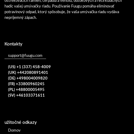
ostrekovacích ramien, čerpadla a ventilu, odtokových a recirkulačných
hadíc vašej umývačky riadu. Používanie Fuugu pomáha eliminovať
potravinový odpad, ktorý spôsobuje, že vaša umývačka riadu vydáva
nepríjemný zápach.
Kontakty
support@fuugu.com
(US) +1 (337) 458-4009
(UK) +442080891401
(DE) +498004009820
(FR) +33800960245
(PL) +48800005495
(SV) +46103371611
užitočné odkazy
Domov