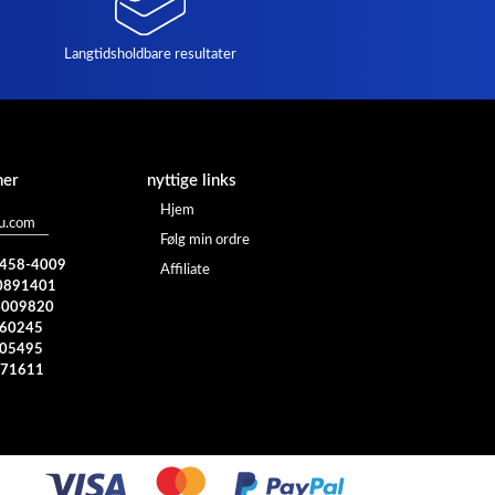
Langtidsholdbare resultater
ner
nyttige links
Hjem
u.com
Følg min ordre
) 458-4009
Affiliate
0891401
4009820
960245
005495
371611