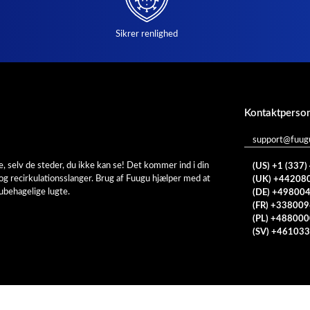
Sikrer renlighed
Kontaktperso
support@fuug
 selv de steder, du ikke kan se! Det kommer ind i din
(US) +1 (337
og recirkulationsslanger. Brug af Fuugu hjælper med at
(UK) +44208
 ubehagelige lugte.
(DE) +49800
(FR) +33800
(PL) +48800
(SV) +46103