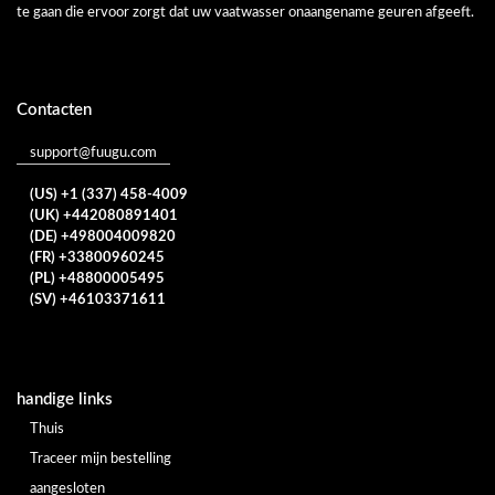
te gaan die ervoor zorgt dat uw vaatwasser onaangename geuren afgeeft.
Contacten
support@fuugu.com
(US) +1 (337) 458-4009
(UK) +442080891401
(DE) +498004009820
(FR) +33800960245
(PL) +48800005495
(SV) +46103371611
handige links
Thuis
Traceer mijn bestelling
aangesloten