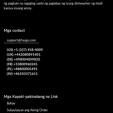
ng pagkain na nagiging sanhi ng paglabas ng iyong dishwasher ng hindi
kasiya-siyang amoy.
Mga contact
support@fuugu.com
(US) +1 (337) 458-4009
(UK) +442080891401
(DE) +498004009820
(FR) +33800960245
(PL) +48800005495
(SV) +46103371611
Mga Kapaki-pakinabang na Link
Bahay
Subaybayan ang Aking Order