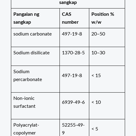
sangkap
Pangalan ng
CAS
Position %
sangkap
number
w/w
sodium carbonate
497-19-8
20–50
Sodium disilicate
1370-28-5
10–30
Sodium
497-19-8
< 15
percarbonate
Non-ionic
6939-49-6
< 10
surfactant
Polyacrylat-
52255-49-
< 5
copolymer
9