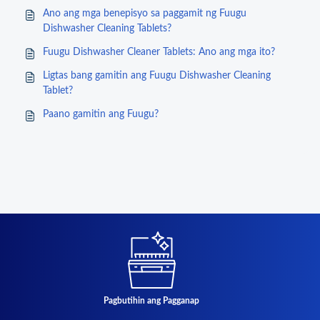
Ano ang mga benepisyo sa paggamit ng Fuugu
Dishwasher Cleaning Tablets?
Fuugu Dishwasher Cleaner Tablets: Ano ang mga ito?
Ligtas bang gamitin ang Fuugu Dishwasher Cleaning
Tablet?
Paano gamitin ang Fuugu?
Pagbutihin ang Pagganap