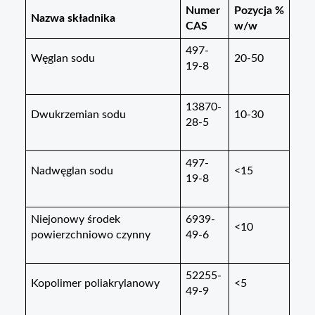
Numer
Pozycja %
Nazwa składnika
CAS
w/w
497-
Węglan sodu
20-50
19-8
13870-
Dwukrzemian sodu
10-30
28-5
497-
Nadwęglan sodu
<15
19-8
Niejonowy środek
6939-
<10
powierzchniowo czynny
49-6
52255-
Kopolimer poliakrylanowy
<5
49-9