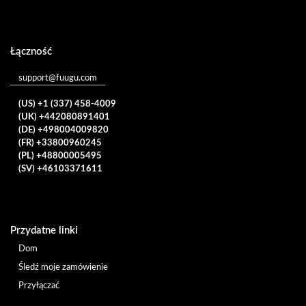
Łączność
support@fuugu.com
(US) +1 (337) 458-4009
(UK) +442080891401
(DE) +498004009820
(FR) +33800960245
(PL) +48800005495
(SV) +46103371611
Przydatne linki
Dom
Śledź moje zamówienie
Przyłączać