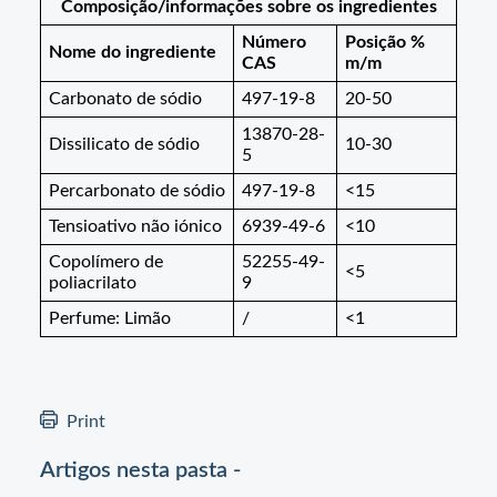
Composição/informações sobre os ingredientes
Número
Posição %
Nome do ingrediente
CAS
m/m
Carbonato de sódio
497-19-8
20-50
13870-28-
Dissilicato de sódio
10-30
5
Percarbonato de sódio
497-19-8
<15
Tensioativo não iónico
6939-49-6
<10
Copolímero de
52255-49-
<5
poliacrilato
9
Perfume: Limão
/
<1
Print
Artigos nesta pasta -