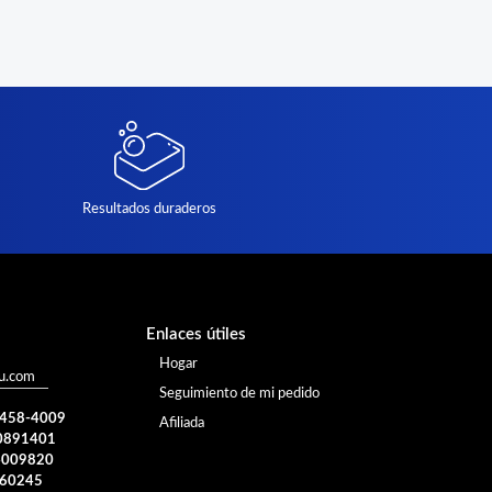
Resultados duraderos
Enlaces útiles
Hogar
u.com
Seguimiento de mi pedido
) 458-4009
Afiliada
0891401
4009820
960245