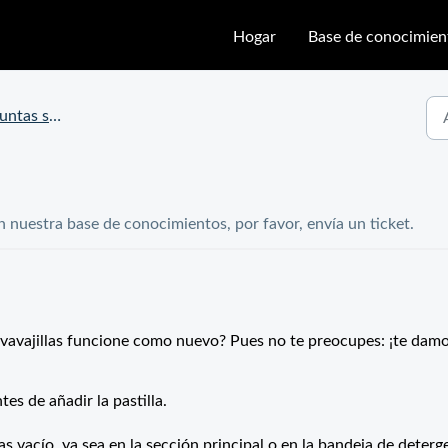
Hogar
Base de conocimien
s sobre Fuugu
n nuestra base de conocimientos, por favor, envía un ticket.
avavajillas funcione como nuevo? Pues no te preocupes: ¡te dam
tes de añadir la pastilla.
las vacío, ya sea en la sección principal o en la bandeja de deterg