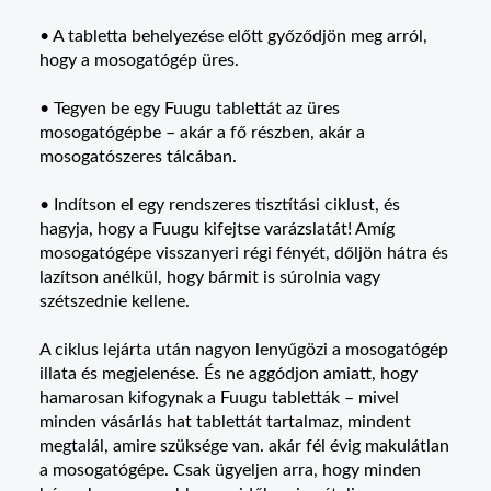
• A tabletta behelyezése előtt győződjön meg arról,
hogy a mosogatógép üres.
• Tegyen be egy Fuugu tablettát az üres
mosogatógépbe – akár a fő részben, akár a
mosogatószeres tálcában.
• Indítson el egy rendszeres tisztítási ciklust, és
hagyja, hogy a Fuugu kifejtse varázslatát! Amíg
mosogatógépe visszanyeri régi fényét, dőljön hátra és
lazítson anélkül, hogy bármit is súrolnia vagy
szétszednie kellene.
A ciklus lejárta után nagyon lenyűgözi a mosogatógép
illata és megjelenése. És ne aggódjon amiatt, hogy
hamarosan kifogynak a Fuugu tabletták – mivel
minden vásárlás hat tablettát tartalmaz, mindent
megtalál, amire szüksége van. akár fél évig makulátlan
a mosogatógépe. Csak ügyeljen arra, hogy minden