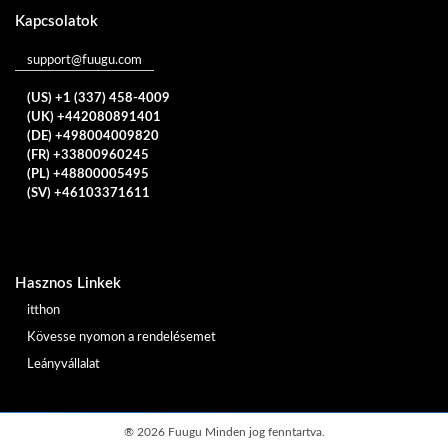
Kapcsolatok
support@fuugu.com
(US) +1 (337) 458-4009
(UK) +442080891401
(DE) +498004009820
(FR) +33800960245
(PL) +48800005495
(SV) +46103371611
Hasznos Linkek
itthon
Kövesse nyomon a rendelésemet
Leányvállalat
®
2026 Fuugu Minden jog fenntartva.