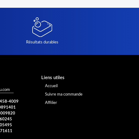
Résultats durables
Liens utiles
Accueil
u.com
Suivre ma commande
) 458-4009
Affilier
0891401
4009820
960245
005495
371611