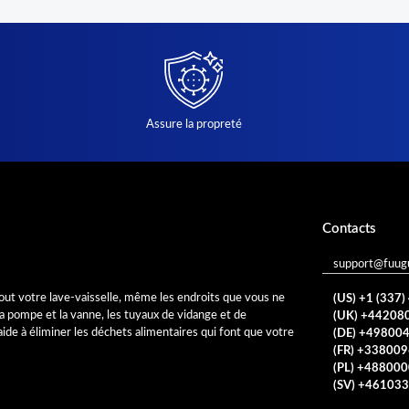
Assure la propreté
Contacts
support@fuug
out votre lave-vaisselle, même les endroits que vous ne
(US) +1 (337
, la pompe et la vanne, les tuyaux de vidange et de
(UK) +44208
 aide à éliminer les déchets alimentaires qui font que votre
(DE) +49800
(FR) +33800
(PL) +48800
(SV) +46103