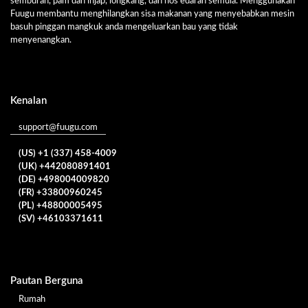
semburan, pam dan injap, longkang, dan hos edaran semula. Menggunakan
Fuugu membantu menghilangkan sisa makanan yang menyebabkan mesin
basuh pinggan mangkuk anda mengeluarkan bau yang tidak
menyenangkan.
Kenalan
support@fuugu.com
(US) +1 (337) 458-4009
(UK) +442080891401
(DE) +498004009820
(FR) +33800960245
(PL) +48800005495
(SV) +46103371611
Pautan Berguna
Rumah