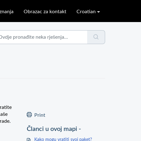
znanja
Obrazac za kontakt
Croatian
ratite
naše
Print
rade.
Članci u ovoj mapi -
Kako mogu vratiti svoj paket?