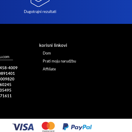
Dugotrajni rezultati
korisni linkovi
Dom
u.com
Prati moju narudžbu
) 458-4009
Affiliate
0891401
4009820
960245
005495
371611