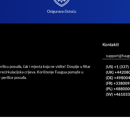
Osigurava čistoću
Kontakti
support@fuug
ilicu posuđa, čak i mjesta koja ne vidite! Dospije u filtar
(US) +1 (337
i recirkulacijska crijeva. Korištenje Fuugua pomaže u
(UK) +44208
 perilice posuđa.
(DE) +49800
(FR) +33800
(PL) +48800
(SV) +46103