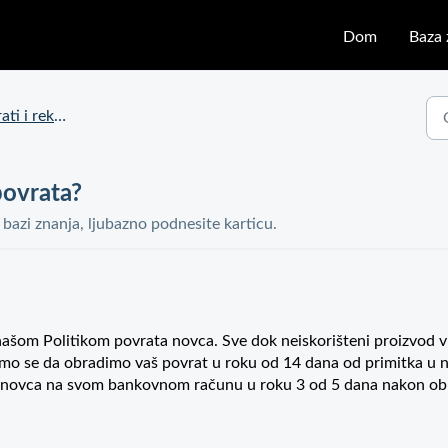
Dom
Baza 
 i reklamacije
povrata?
j bazi znanja, ljubazno podnesite karticu.
 našom Politikom povrata novca. Sve dok neiskorišteni proizvod v
emo se da obradimo vaš povrat u roku od 14 dana od primitka u 
vrat novca na svom bankovnom računu u roku 3 od 5 dana nakon ob