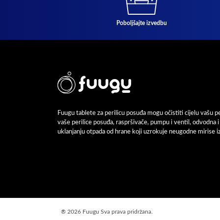
Poboljšajte izvedbu
Fuugu tablete za perilicu posuđa mogu očistiti cijelu vašu per
vaše perilice posuđa, raspršivače, pumpu i ventil, odvodna 
uklanjanju otpada od hrane koji uzrokuje neugodne mirise iz
®
2026 Fuugu Sva prava pridržana.