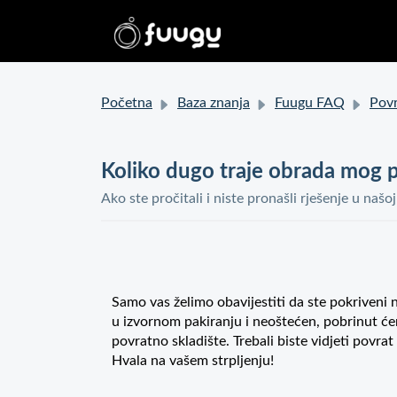
Početna
Baza znanja
Fuugu FAQ
Povrati
Koliko dugo traje obrada mog 
Ako ste pročitali i niste pronašli rješenje u našo
Samo vas želimo obavijestiti da ste pokriveni
u izvornom pakiranju i neoštećen, pobrinut ć
povratno skladište. Trebali biste vidjeti po
Hvala na vašem strpljenju!