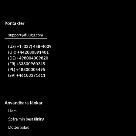
Kontakter
support@fuugu.com
(US) +1 (337) 458-4009
(UK) +442080891401
(DE) +498004009820
(FR) +33800960245
(PL) +48800005495
(SV) +46103371611
Användbara länkar
Hem
Spåra min beställning
Dotterbolag