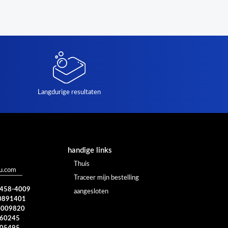
Langdurige resultaten
handige links
Thuis
u.com
Traceer mijn bestelling
) 458-4009
aangesloten
0891401
4009820
960245