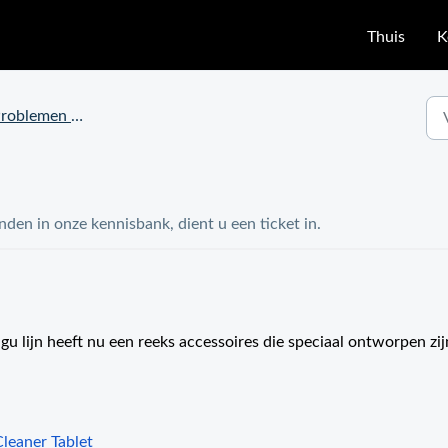
Thuis
K
oblemen met bestellen
nden in onze kennisbank, dient u een ticket in.
u lijn heeft nu een reeks accessoires die speciaal ontworpen zi
leaner Tablet