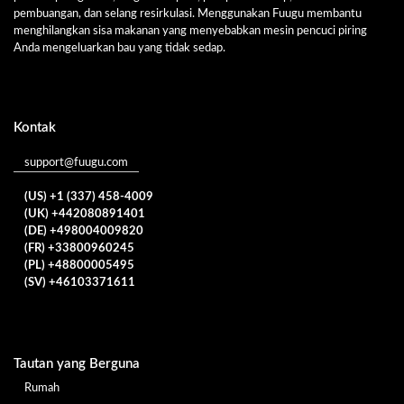
pembuangan, dan selang resirkulasi. Menggunakan Fuugu membantu
menghilangkan sisa makanan yang menyebabkan mesin pencuci piring
Anda mengeluarkan bau yang tidak sedap.
Kontak
support@fuugu.com
(US) +1 (337) 458-4009
(UK) +442080891401
(DE) +498004009820
(FR) +33800960245
(PL) +48800005495
(SV) +46103371611
Tautan yang Berguna
Rumah